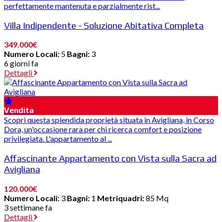
perfettamente mantenuta e parzialmente rist...
Villa Indipendente - Soluzione Abitativa Completa
349.000€
Numero Locali:
5
Bagni:
3
6 giorni fa
Dettagli
Vendita
Scopri questa splendida proprietà situata in Avigliana, in Corso
Dora, un'occasione rara per chi ricerca comfort e posizione
privilegiata. L'appartamento al ...
Affascinante Appartamento con Vista sulla Sacra ad
Avigliana
120.000€
Numero Locali:
3
Bagni:
1
Metriquadri:
85 Mq
3 settimane fa
Dettagli