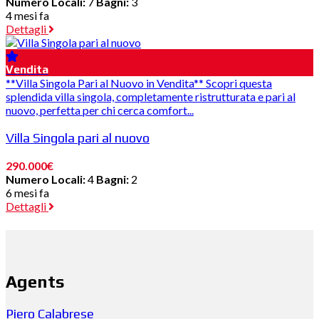
Numero Locali:
7
Bagni:
3
4 mesi fa
Dettagli
Vendita
**Villa Singola Pari al Nuovo in Vendita** Scopri questa
splendida villa singola, completamente ristrutturata e pari al
nuovo, perfetta per chi cerca comfort...
Villa Singola pari al nuovo
290.000€
Numero Locali:
4
Bagni:
2
6 mesi fa
Dettagli
Agents
Piero Calabrese