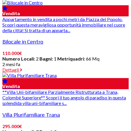
Vendita
Appartamento in vendita a pochi metri da Piazza del Popolo.
Scopri questa meravigliosa opportunità immobiliare nel cuore
della città! Si tratta di un apparta...
Bilocale in Centro
110.000€
Numero Locali:
2
Bagni:
1
Metriquadri:
66 Mq
2 mesi fa
Dettagli
Vendita
**Villa Uni-bifamiliare Parzialmente Ristrutturata a Trana,
Colombè Superiore** Scopri il tuo angolo di paradiso in questa
splendida villa uni-bifamiliare s...
Villa Plurifamiliare Trana
295.000€