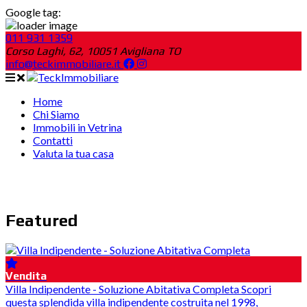
Google tag:
011 931 1359
Corso Laghi, 62, 10051 Avigliana TO
info@teckimmobiliare.it
Home
Chi Siamo
Immobili in Vetrina
Contatti
Valuta la tua casa
Featured
Vendita
Villa Indipendente - Soluzione Abitativa Completa Scopri
questa splendida villa indipendente costruita nel 1998,