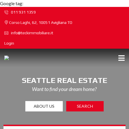
Google tag:
011 931 1359
Corso Laghi, 62, 10051 Avigliana TO
info@teckimmobiliare.it
Login
SEATTLE REAL ESTATE
Want to find your dream home?
ABOUT US
SEARCH