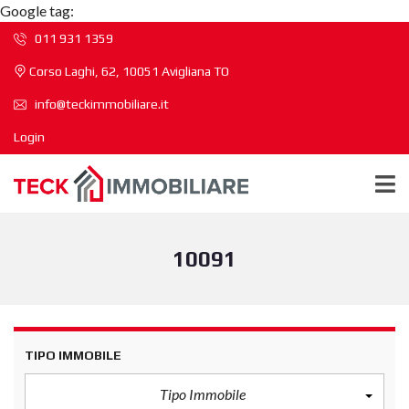
Google tag:
011 931 1359
Corso Laghi, 62, 10051 Avigliana TO
info@teckimmobiliare.it
Login
10091
TIPO IMMOBILE
Tipo Immobile