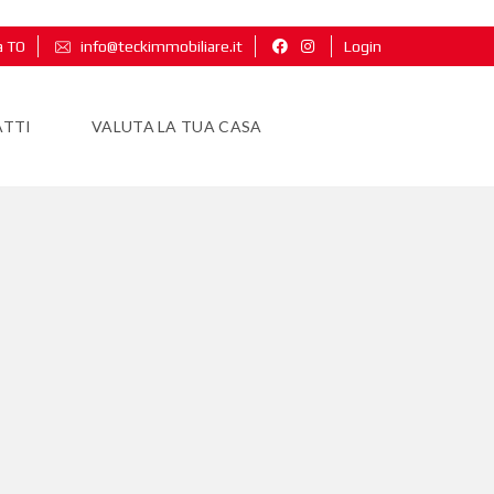
a TO
info@teckimmobiliare.it
Login
TTI
VALUTA LA TUA CASA