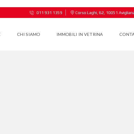
011 931 1359
Corso Laghi, 62, 10051 Aviglian
E
CHI SIAMO
IMMOBILI IN VETRINA
CONTA