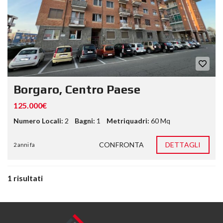
Borgaro, Centro Paese
125.000€
Numero Locali:
2
Bagni:
1
Metriquadri:
60 Mq
CONFRONTA
DETTAGLI
2 anni fa
1 risultati