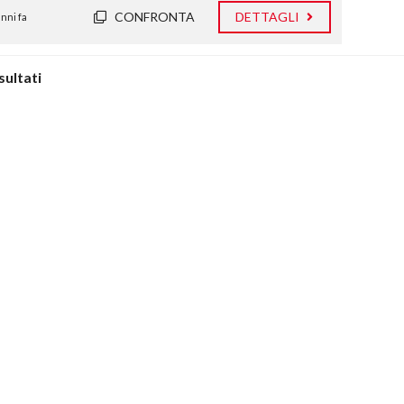
CONFRONTA
DETTAGLI
anni fa
isultati