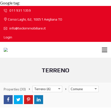
Google tag:
011 931 1359
Corso Laghi, 62, 10051 Avigliana TO
info@teckimmobiliare.it
Login
TERRENO
Terreno (6)
Comune
Properties
(30)