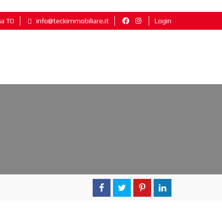
na TO
info@teckimmobiliare.it
Login