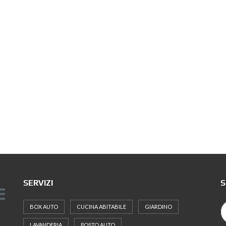
SERVIZI
S
BOX AUTO
CUCINA ABITABILE
GIARDINO
LAVANDERIA
POSTO AUTO