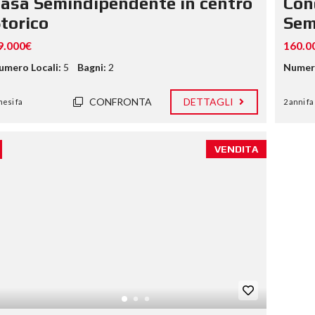
asa Semindipendente in centro
Con
torico
Sem
9.000€
160.0
umero Locali:
5
Bagni:
2
Numero
CONFRONTA
DETTAGLI
mesi fa
2 anni fa
VENDITA