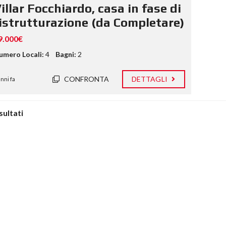
illar Focchiardo, casa in fase di
istrutturazione (da Completare)
9.000€
umero Locali:
4
Bagni:
2
CONFRONTA
DETTAGLI
anni fa
isultati