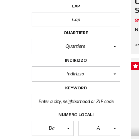
C
CAP
S
8
N
QUARTIERE
Quartiere
3 
INDIRIZZO
Indirizzo
KEYWORD
NUMERO LOCALI
Da
A