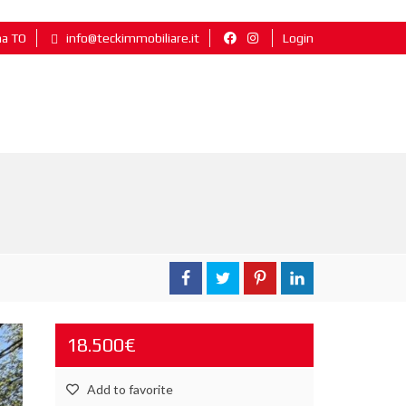
na TO
info@teckimmobiliare.it
Login
18.500€
Add to favorite