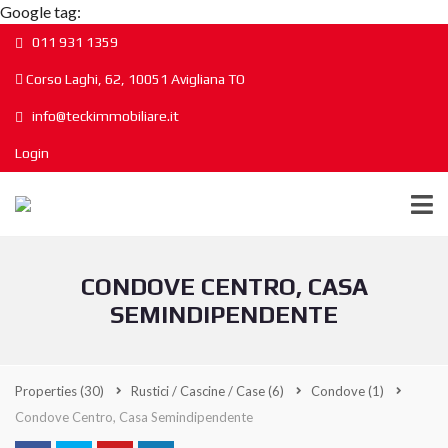
Google tag:
011 931 1359
Corso Laghi, 62, 10051 Avigliana TO
info@teckimmobiliare.it
Login
CONDOVE CENTRO, CASA
SEMINDIPENDENTE
Properties
(30)
Rustici / Cascine / Case
(6)
Condove
(1)
Condove Centro, Casa Semindipendente