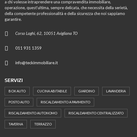
a chi volesse intraprendere una compravendita immobiliare,
operazione, quest'ultima, sempre delicata, che necessita della serietà,
della competente professionalità e della sicurezza che noi sappiamo
garantire.
Corso Laghi, 62, 10051 Avigliana TO
011 931 1359
info@teckimmobiliare.it
SERVIZI
BOX AUTO
CUCINA ABITABILE
GIARDINO
LAVANDERIA
POSTO AUTO
RISCALDAMENTO A PAVIMENTO
RISCALDAMENTO AUTONOMO
RISCALDAMENTO CENTRALIZZATO
TAVERNA
TERRAZZO