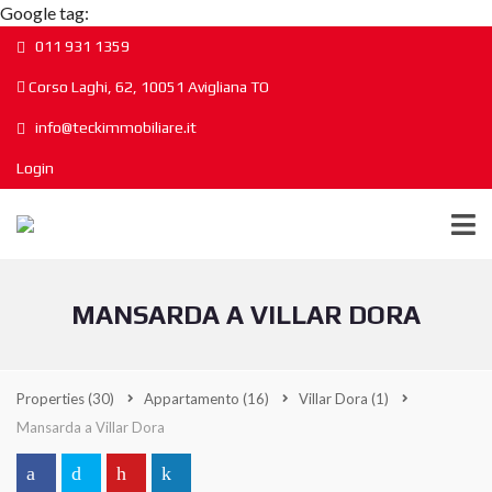
Google tag:
011 931 1359
Corso Laghi, 62, 10051 Avigliana TO
info@teckimmobiliare.it
Login
MANSARDA A VILLAR DORA
Properties
(30)
Appartamento
(16)
Villar Dora
(1)
Mansarda a Villar Dora