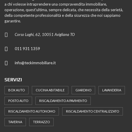
a chi volesse intraprendere una compravendita immobiliare,
operazione, quest'ultima, sempre delicata, che necessita della serietà,
della competente professionalità e della sicurezza che noi sappiamo
garantire.
Corso Laghi, 62, 10051 Avigliana TO
011 931 1359
info@teckimmobiliare.it
SERVIZI
BOX AUTO
CUCINA ABITABILE
GIARDINO
LAVANDERIA
POSTO AUTO
RISCALDAMENTO A PAVIMENTO
RISCALDAMENTO AUTONOMO
RISCALDAMENTO CENTRALIZZATO
TAVERNA
TERRAZZO