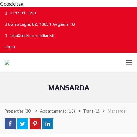
Google tag:
011 931 1359
Corso Laghi, 62, 10051 Avigliana TO
info@teckimmobiliare.it
Login
MANSARDA
Properties
(30)
Appartamento
(16)
Trana
(1)
Mansarda