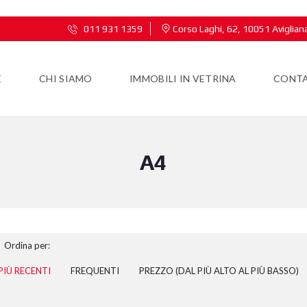
011 931 1359
Corso Laghi, 62, 10051 Aviglian
E
CHI SIAMO
IMMOBILI IN VETRINA
CONTA
A4
Ordina per:
PIÙ RECENTI
FREQUENTI
PREZZO (DAL PIÙ ALTO AL PIÙ BASSO)